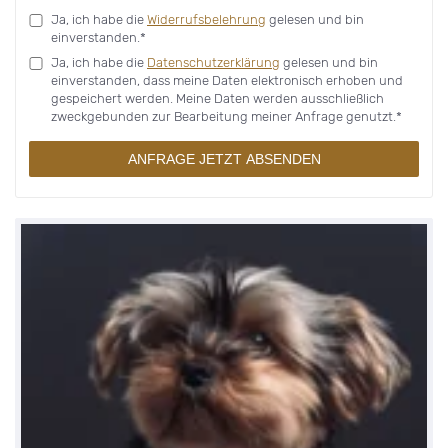
Ja, ich habe die
Widerrufsbelehrung
gelesen und bin
einverstanden.*
Ja, ich habe die
Datenschutzerklärung
gelesen und bin
einverstanden, dass meine Daten elektronisch erhoben und
gespeichert werden. Meine Daten werden ausschließlich
zweckgebunden zur Bearbeitung meiner Anfrage genutzt.*
ANFRAGE JETZT ABSENDEN