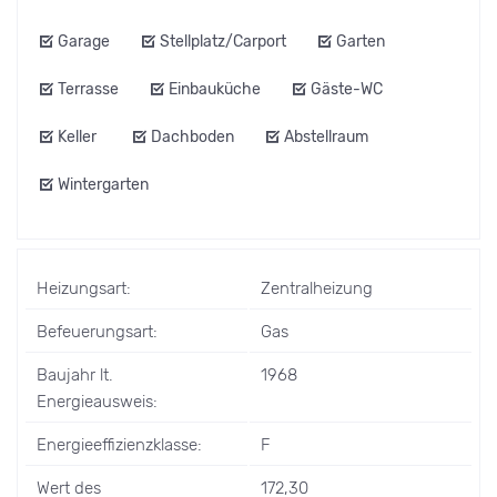
Garage
Stellplatz/Carport
Garten
Terrasse
Einbauküche
Gäste-WC
Keller
Dachboden
Abstellraum
Wintergarten
Heizungsart:
Zentralheizung
Befeuerungsart:
Gas
Baujahr lt.
1968
Energieausweis:
Energieeffizienzklasse:
F
Wert des
172,30