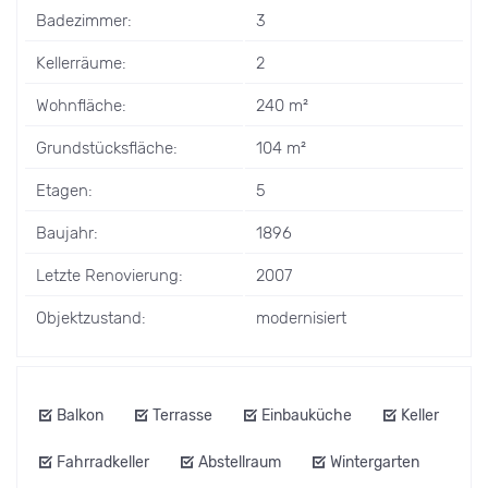
Badezimmer:
3
Kellerräume:
2
Wohnfläche:
240 m²
Grundstücksfläche:
104 m²
Etagen:
5
Baujahr:
1896
Letzte Renovierung:
2007
Objektzustand:
modernisiert
Balkon
Terrasse
Einbauküche
Keller
Fahrradkeller
Abstellraum
Wintergarten