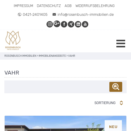
IMPRESSUM
DATENSCHUTZ
AGB
WIDERRUFSBELEHRUNG
0421-2401405
info@rosenbusch-immobilien.de
ROSENBUSCH IMMOBILIEN
>
IMMOBILIENANGEBOTE
>
VAHR
VAHR
SORTIERUNG
NEU