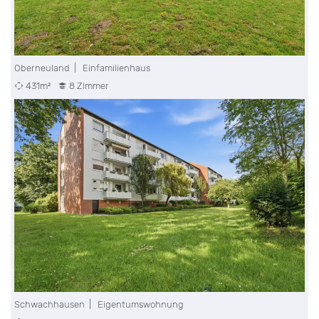
Oberneuland | Einfamilienhaus
431m²
8 Zimmer
Schwachhausen | Eigentumswohnung