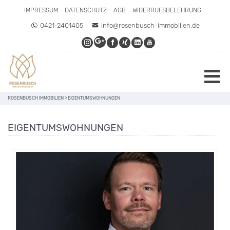
IMPRESSUM
DATENSCHUTZ
AGB
WIDERRUFSBELEHRUNG
0421-2401405
info@rosenbusch-immobilien.de
ROSENBUSCH IMMOBILIEN
>
EIGENTUMSWOHNUNGEN
EIGENTUMSWOHNUNGEN