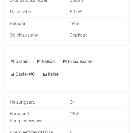
Grundstücksfläche:
338 m²
Nutzfläche:
50 m²
Baujahr:
1952
Objektzustand:
Gepflegt
Garten
Balkon
Einbauküche
Gäste-WC
Keller
Heizungsart:
Öl
Baujahr lt.
1952
Energieausweis:
Energieeffizienzklasse:
F