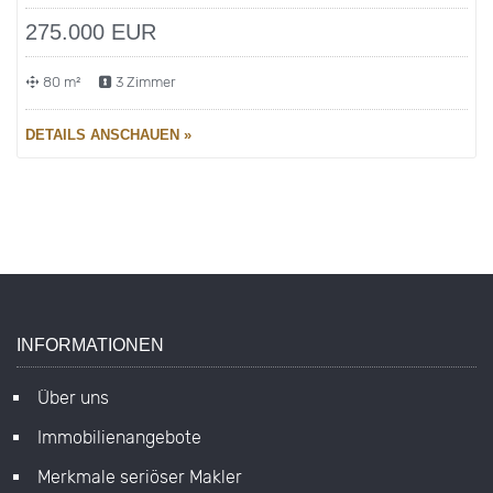
Maklersuche für Immobilien in Bremen
Virtuelle 360° Immobilien-Rundgänge
Service für Käufer
Immobilienverkauf bei Scheidung
Service für Verkäufer
OBJEKTTRACKING PLUS
BESPRECHUNGSBÜRO
Rosenbusch Immobilien GmbH
Andreas Rosenbusch