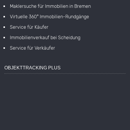
Konsul-Smidt-Str. 8u
28217 Bremen
04212401405
info@rosenbusch-immobilien.de
ZUR WIDERRUFSINFORMATION
VERKAUFSBÜRO
Rosenbusch Immobilien GmbH
Andreas Rosenbusch
Wilhelm-Röntgen-Str. 8
28357 Bremen
0421-2401405