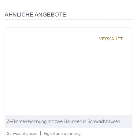
275.000 EUR
80 m²
3 Zimmer
DETAILS ANSCHAUEN »
INFORMATIONEN
Über uns
Immobilienangebote
Merkmale seriöser Makler