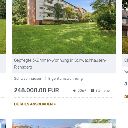
Gepflegte 3-Zimmer-Wohnung in Schwachhausen-
C
Riensberg
W
Schwachhausen | Eigentumswohnung
a
248.000,00 EUR
r
80m²
3 Zimmer
D
DETAILS ANSCHAUEN »