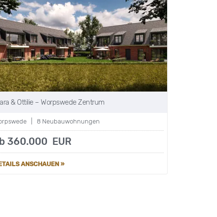
lara & Ottilie – Worpswede Zentrum
orpswede | 8 Neubauwohnungen
b 360.000 EUR
ETAILS ANSCHAUEN »