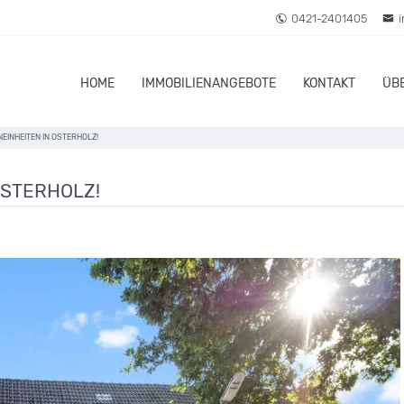
0421-2401405
HOME
IMMOBILIENANGEBOTE
KONTAKT
ÜB
NEINHEITEN IN OSTERHOLZ!
OSTERHOLZ!