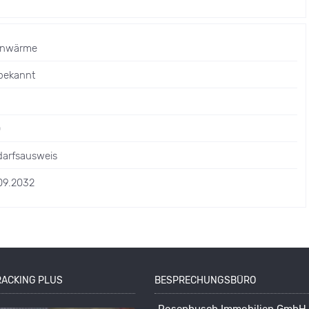
rnwärme
bekannt
0
arfsausweis
09.2032
RACKING PLUS
BESPRECHUNGSBÜRO
Rosenbusch Immobilien GmbH