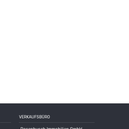
VERKAUFSBÜRO
Rosenbusch Immobilien GmbH