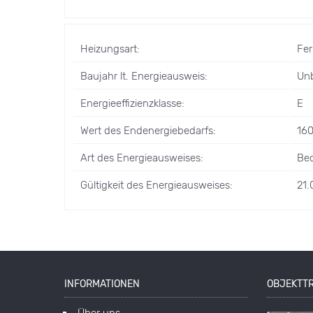
Heizungsart:
Fe
Baujahr lt. Energieausweis:
Un
Energieeffizienzklasse:
E
Wert des Endenergiebedarfs:
16
Art des Energieausweises:
Bed
Gültigkeit des Energieausweises:
21.
INFORMATIONEN
OBJEKTT
Über uns