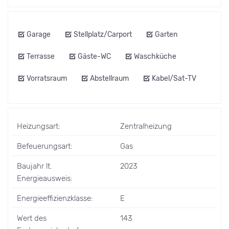
Garage
Stellplatz/Carport
Garten
Terrasse
Gäste-WC
Waschküche
Vorratsraum
Abstellraum
Kabel/Sat-TV
Heizungsart:
Zentralheizung
Befeuerungsart:
Gas
Baujahr lt.
2023
Energieausweis:
Energieeffizienzklasse:
E
Wert des
143