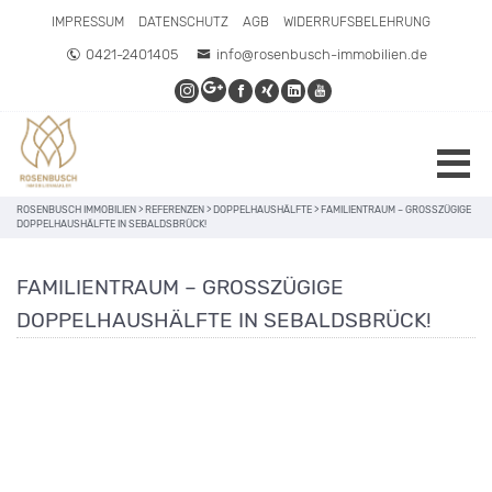
IMPRESSUM
DATENSCHUTZ
AGB
WIDERRUFSBELEHRUNG
0421-2401405
info@rosenbusch-immobilien.de
ROSENBUSCH IMMOBILIEN
>
REFERENZEN
>
DOPPELHAUSHÄLFTE
>
FAMILIENTRAUM – GROSSZÜGIGE D
OPPELHAUSHÄLFTE IN SEBALDSBRÜCK!
FAMILIENTRAUM – GROSSZÜGIGE D
OPPELHAUSHÄLFTE IN SEBALDSBRÜCK!