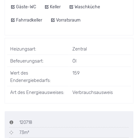
Gäste-WC
Keller
Waschküche
Fahrradkeller
Vorratsraum
Heizungsart:
Zentral
Befeuerungsart:
Öl
Wert des
159
Endenergiebedarfs:
Art des Energieausweises:
Verbrauchsausweis
120718
73m²