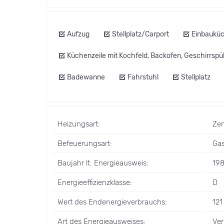
Aufzug
Stellplatz/Carport
Einbaukü
Küchenzeile mit Kochfeld, Backofen, Geschirrspü
Badewanne
Fahrstuhl
Stellplatz
Heizungsart:
Zen
Befeuerungsart:
Ga
Baujahr lt. Energieausweis:
198
Energieeffizienzklasse:
D
Wert des Endenergieverbrauchs:
121
Art des Energieausweises:
Ve