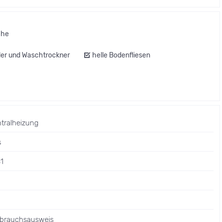
che
ler und Waschtrockner
helle Bodenfliesen
tralheizung
s
1
rbrauchsausweis