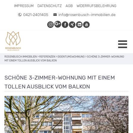
IMPRESSUM
DATENSCHUTZ
AGB
WIDERRUFSBELEHRUNG
0421-2401405
info@rosenbusch-immobilien.de
ROSENBUSCH IMMOBILIEN
>
REFERENZEN
>
EIGENTUMSWOHNUNG
>
SCHÖNE 3-ZIMMER-WOHNUNG
MIT EINEM TOLLEN AUSBLICK VOM BALKON
SCHÖNE 3-ZIMMER-WOHNUNG MIT EINEM
TOLLEN AUSBLICK VOM BALKON