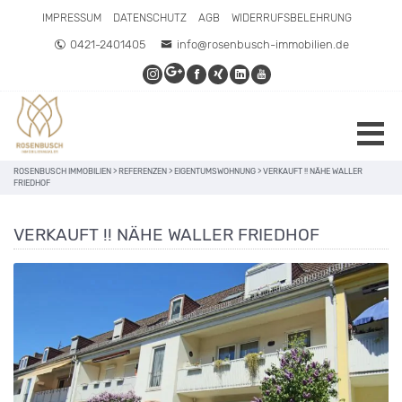
IMPRESSUM
DATENSCHUTZ
AGB
WIDERRUFSBELEHRUNG
0421-2401405
info@rosenbusch-immobilien.de
ROSENBUSCH IMMOBILIEN
>
REFERENZEN
>
EIGENTUMSWOHNUNG
>
VERKAUFT !! NÄHE WALLER
FRIEDHOF
VERKAUFT !! NÄHE WALLER FRIEDHOF