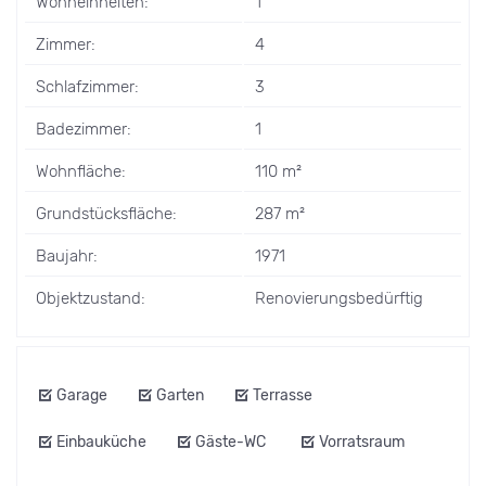
Wohneinheiten:
1
Zimmer:
4
Schlafzimmer:
3
Badezimmer:
1
Wohnfläche:
110 m²
Grundstücksfläche:
287 m²
Baujahr:
1971
Objektzustand:
Renovierungsbedürftig
Garage
Garten
Terrasse
Einbauküche
Gäste-WC
Vorratsraum