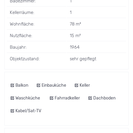
Badezimmer:
1
Kellerräume:
1
Wohnfläche:
78 m²
Nutzfläche:
15 m²
Baujahr:
1964
Objektzustand:
sehr gepflegt
Balkon
Einbauküche
Keller
Waschküche
Fahrradkeller
Dachboden
Kabel/Sat-TV